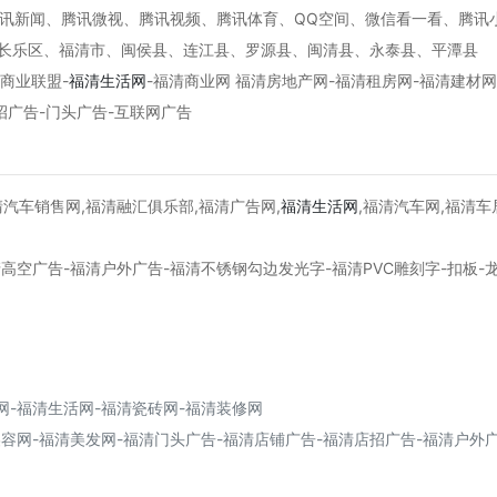
腾讯新闻、腾讯微视、腾讯视频、腾讯体育、QQ空间、微信看一看、腾讯
、长乐区、福清市、闽侯县、连江县、罗源县、闽清县、永泰县、平潭县
告商业联盟-
福清生活网
-福清商业网 福清房地产网-福清租房网-福清建材网
招广告-门头广告-互联网广告
汽车销售网,福清融汇俱乐部,福清广告网,
福清生活网
,福清汽车网,福清车
高空广告-福清户外广告-福清不锈钢勾边发光字-福清PVC雕刻字-扣板-
网-福清生活网-福清瓷砖网-福清装修网
美容网-福清美发网-福清门头广告-福清店铺广告-福清店招广告-福清户外