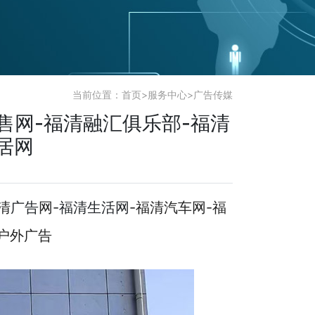
当前位置：
首页
>
服务中心
>
广告传媒
售网-福清融汇俱乐部-福清
居网
清
广告
网-
福清生活网
-福清汽车网-福
清户外广告