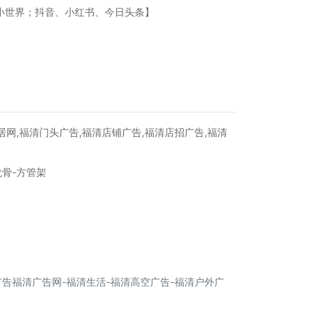
小世界；抖音、小红书、今日头条】
居网,福清门头广告,福清店铺广告,福清店招广告,福清
龙骨-方管架
广告福清广告网-福清生活-福清高空广告-福清户外广