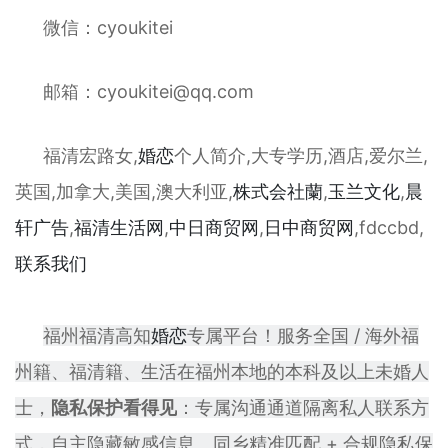
微信：cyoukitei
邮箱：
cyoukitei@qq.com
福清宏路女,
婚恋
个人简介,大专学历,酒店,爱尔兰,
英国,加拿大,美国,澳大利亚,
株式会社蘭
,
玉兰文化
,
晨
轩
广告
,
福清生活网
,
中日商贸网
,
日中商贸网
,fdccbd,
联系我们
福州福清高知
婚恋
专属平台！服务全国 / 海外福
州籍、福清籍、生活在福州本地的本科及以上未婚人
士，
隐私保护看得见
：专属沟通通道隔离私人联系方
式，自主隐藏敏感信息。同乡精准匹配 + 合规隐私保