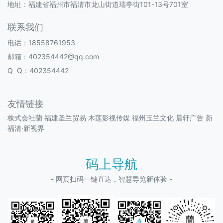
地址：福建省福州市福清市龙山街道瑞亭街101-13号701室
联系我们
电话：18558761953
邮箱：402354442@qq.com
Q Q：402354442
友情链接
株式会社蘭
福建圣兰贸易
木莲影视传媒
福州玉兰文化
晨轩广告
新
福清·新视界
码上导航
- 网页扫码一键直达，智慧导览新体验 -