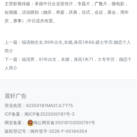
主营影视传媒：承接中日企业宣传片，专题片，
广告
片，微电影，
短视频，活动跟拍（婚庆，寿宴，庆典，仪式，会议，展会，周年
庆，赛事）,中日花卉布置。
上一篇：
福清独生女,89年出生,未婚,身高1米68,硕士学历:婚恋个人
简介
下一篇：
福清男，91年出生，未婚，身高1米71，大专学历：婚恋个
人简介
晨轩广告
营业执照：92350181MA31JLTY75
ICP备案：
闽ICP备2023000181号-3
网安备案：
闽公网安备35018102000761号
版权登记号：
闽作登字-2026-F-00184354