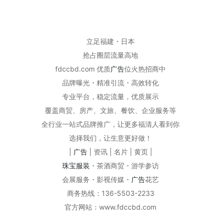
立足福建・日本
抢占圈层流量高地
fdccbd.com 优质
广告
位火热招商中
品牌曝光・精准引流・高效转化
专业平台，稳定流量，优质展示
覆盖商贸、房产、文旅、餐饮、企业服务等
全行业一站式品牌推广，让更多福清人看到你
选择我们，让生意更好做！
|
广告
| 资讯 | 名片 | 黄页 |
珠宝
服装
・
茶酒商贸
・
游学参访
会展服务
・
影视传媒
・
广告
花艺
商务热线：136-5503-2233
官方网站：www.fdccbd.com