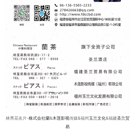
林秀花名片-
株式会社蘭
&
木莲影视
传媒&福州
玉兰文化
&福建
圣兰贸
易