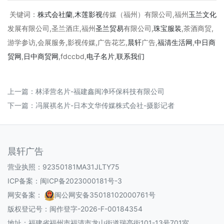
关键词：
株式会社蘭
,
木莲影视
传媒（福州）有限公司,福州
玉兰文化
发展有限公司,圣兰酒庄,福州
圣兰贸易
有限公司,
珠宝
服装
,茶酒商贸,
游学参访,会展服务,影视传媒,广告花艺,
晨轩
广告,
福清生活网
,
中日商
贸网
,
日中商贸网
,fdccbd,
电子名片
,
联系我们
上一篇：
林泽营名片-福建鑫闽净环保科技有限公司
下一篇：
冯展祺名片-日本文华传媒株式会社-摄影记者
晨轩广告
营业执照：92350181MA31JLTY75
ICP备案：
闽ICP备2023000181号-3
网安备案：
闽公网安备35018102000761号
版权登记号：
闽作登字-2026-F-00184354
地址：福建省福州市福清市龙山街道瑞亭街101-13号701室