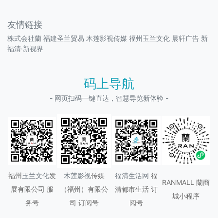
友情链接
株式会社蘭
福建圣兰贸易
木莲影视传媒
福州玉兰文化
晨轩广告
新
福清·新视界
码上导航
- 网页扫码一键直达，智慧导览新体验 -
福州
玉兰文化
发
木莲影视
传媒
福清生活网
福
RANMALL 蘭商
展有限公司 服
（
福州
）有限公
清都市生活 订
城小程序
务号
司 订阅号
阅号