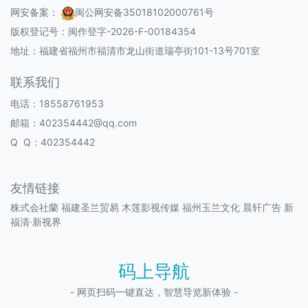
网安备案：
闽公网安备35018102000761号
版权登记号：
闽作登字-2026-F-00184354
地址：福建省福州市福清市龙山街道瑞亭街101-13号701室
联系我们
电话：18558761953
邮箱：402354442@qq.com
Q Q：402354442
友情链接
株式会社蘭
福建圣兰贸易
木莲影视传媒
福州玉兰文化
晨轩广告
新
福清·新视界
码上导航
- 网页扫码一键直达，智慧导览新体验 -