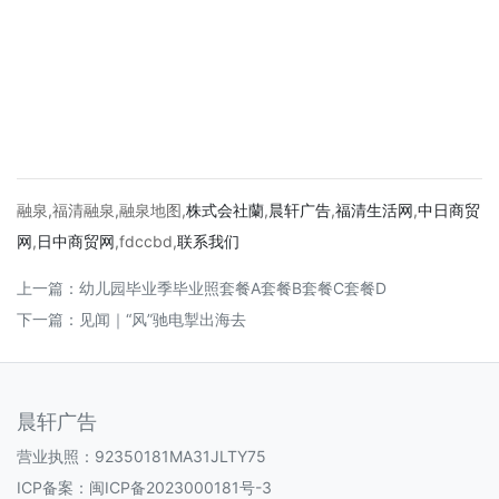
融泉,福清融泉,融泉地图,
株式会社蘭
,
晨轩
广告
,
福清生活网
,
中日商贸
网
,
日中商贸网
,fdccbd,
联系我们
上一篇：
幼儿园毕业季毕业照套餐A套餐B套餐C套餐D
下一篇：
见闻｜“风”驰电掣出海去
晨轩广告
营业执照：92350181MA31JLTY75
ICP备案：
闽ICP备2023000181号-3