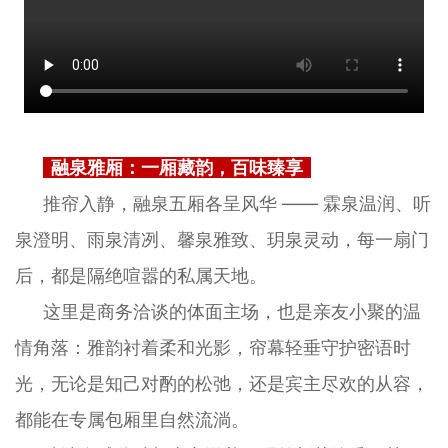
融泉雅厢：一厢藏韵，百味臻享
推帘入静，融泉五厢各呈风华 —— 霖泉温润、听
泉澄明、雨泉清冽、馨泉雅致、玥泉灵动，每一扇门
后，都是隔绝喧嚣的私属天地。
这里是商务洽谈的体面主场，也是亲友小聚的温
情角落：雅韵衬着柔和光影，帘幕轻垂守护密语时
光，无论是知己对酌的松弛，还是宾主尽欢的从容，
都能在专属包厢里自然流淌。