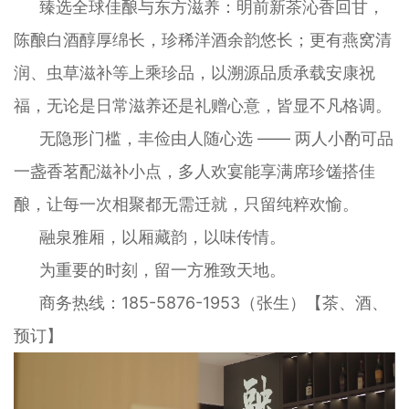
臻选全球佳酿与东方滋养：明前新茶沁香回甘，
陈酿白酒醇厚绵长，珍稀洋酒余韵悠长；更有燕窝清
润、虫草滋补等上乘珍品，以溯源品质承载安康祝
福，无论是日常滋养还是礼赠心意，皆显不凡格调。
无隐形门槛，丰俭由人随心选 —— 两人小酌可品
一盏香茗配滋补小点，多人欢宴能享满席珍馐搭佳
酿，让每一次相聚都无需迁就，只留纯粹欢愉。
融泉雅厢，以厢藏韵，以味传情。
为重要的时刻，留一方雅致天地。
商务热线：185-5876-1953（张生）【茶、酒、
预订】