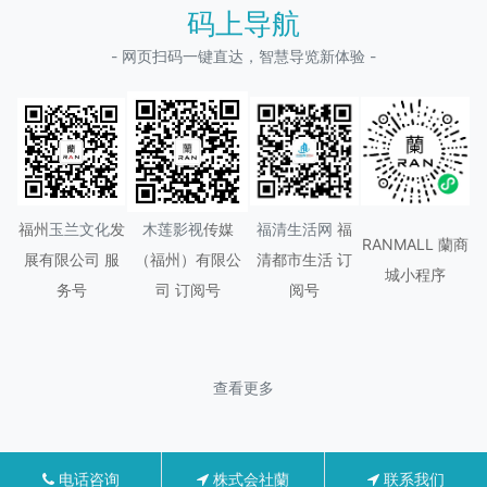
码上导航
- 网页扫码一键直达，智慧导览新体验 -
福州
玉兰文化
发
木莲影视
传媒
福清生活网
福
RANMALL 蘭商
展有限公司 服
（
福州
）有限公
清都市生活 订
城小程序
务号
司 订阅号
阅号
查看更多
电话咨询
株式会社蘭
联系我们