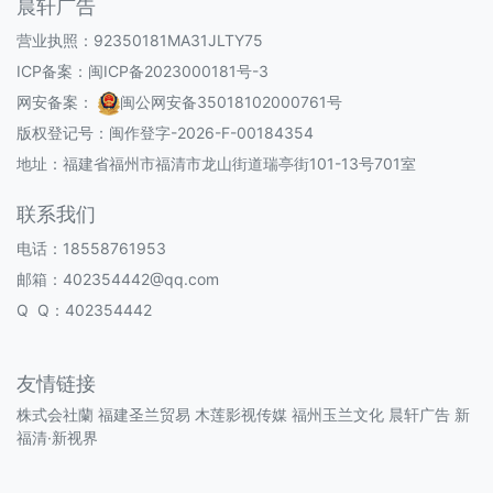
晨轩广告
营业执照：92350181MA31JLTY75
ICP备案：
闽ICP备2023000181号-3
网安备案：
闽公网安备35018102000761号
版权登记号：
闽作登字-2026-F-00184354
地址：福建省福州市福清市龙山街道瑞亭街101-13号701室
联系我们
电话：18558761953
邮箱：402354442@qq.com
Q Q：402354442
友情链接
株式会社蘭
福建圣兰贸易
木莲影视传媒
福州玉兰文化
晨轩广告
新
福清·新视界