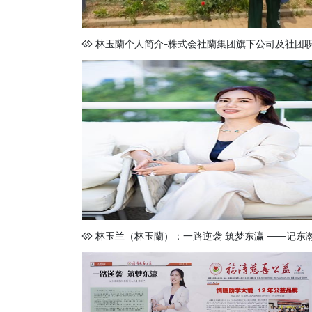
林玉蘭个人简介-株式会社蘭集团旗下公司及社团
林玉兰（林玉蘭）：一路逆袭 筑梦东瀛 ——记东