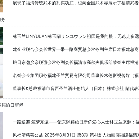
展现了福清传统武术的扎实功底，也向全国武术界展示了福清武者
职务
林玉兰LINYULAN林玉蘭リンユウラン祖国是我的根，无论走
建企业联合会会长世界一带一路商贸总会常务副主席日本福建总商
旅日东瀚乡亲联谊会常务副会长福清市高尔夫俱乐部荣誉主席福清
名誉会长集团职务福建圣兰贸易有限公司董事长木莲影视传媒（福
董事长&总裁福清市音西圣兰酒庄创始人（日本）株式会社 蘭代表取
瀚籍旅日新侨
一路逆袭 筑梦东瀛——记东瀚籍旅日新侨爱心人士林玉兰来源：福清侨乡
风福清慈善公益 2025年8月31日 第8期 第4版 人物画廊福建福清