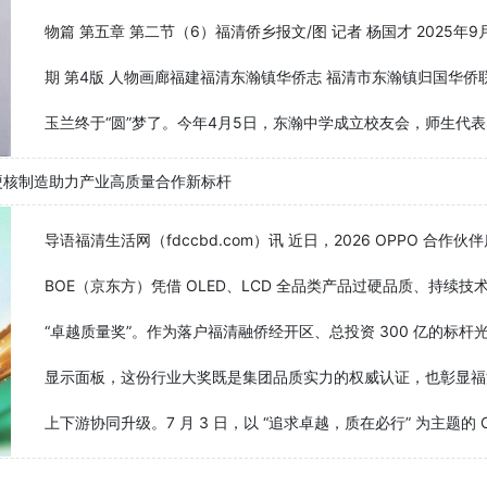
物篇 第五章 第二节（6）福清侨乡报文/图 记者 杨国才 2025年9月
期 第4版 人物画廊福建福清东瀚镇华侨志 福清市东瀚镇归国华侨联合会
玉兰终于“圆”梦了。今年4月5日，东瀚中学成立校友会，师生代表、海
基地硬核制造助力产业高质量合作新标杆
导语福清生活网（fdccbd.com）讯 近日，2026 OPPO 
BOE（京东方）凭借 OLED、LCD 全品类产品过硬品质、持续技
“卓越质量奖”。作为落户福清融侨经开区、总投资 300 亿的标杆
显示面板，这份行业大奖既是集团品质实力的权威认证，也彰显福
上下游协同升级。7 月 3 日，以 “追求卓越，质在必行” 为主题的 OP