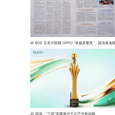
BOE 京东方斩获 OPPO “卓越质量奖”，福清
福清：“三链”党建激活千亿产业新动能