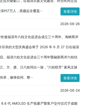
亲交流关键窗口，在福清宗族文化建设、对台民间交流
约7万人，搭建起全覆盖···
查看详情
2026-06-26
年恰逢福清市六桂文化促进会成立三十周年、海峡两岸
的大型庆典盛会将于 2026 年 6 月 27 日在福清
启。福清六桂文化促进会三十周年暨融新两岸六桂结
、方、龚、汪六姓同出一脉，“六桂联芳” 家风文脉
承，修缮祖祠、整···
查看详情
2026-06-24
第 8.6 代 AMOLED 生产线量产暨客户交付仪式于成都