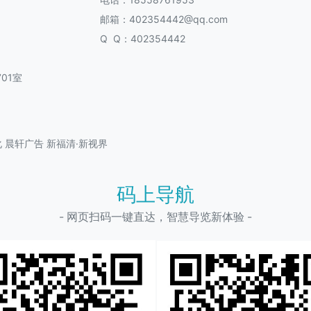
邮箱：402354442@qq.com
Q Q：402354442
01室
化
晨轩广告
新福清·新视界
码上导航
- 网页扫码一键直达，智慧导览新体验 -