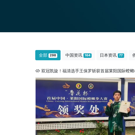
全部
中国资讯
日本资讯
298
164
77
双冠凯旋！福清选手王保罗斩获首届莱阳国际螳螂