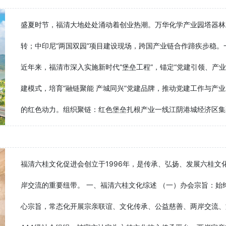
盛夏时节，福清大地处处涌动着创业热潮。万华化学产业园塔器林
转；中印尼“两国双园”项目建设现场，跨国产业链合作蹄疾步稳
近年来，福清市深入实施新时代“堡垒工程”，锚定“党建引领、产业
建模式，培育“融链聚能 产城同兴”党建品牌，推动党建工作与产
的红色动力。组织聚链：红色堡垒扎根产业一线江阴港城经济区集聚
福清六桂文化促进会创立于1996年，是传承、弘扬、发展六桂
岸交流的重要纽带。 一、福清六桂文化综述 （一）办会宗旨：
心宗旨，常态化开展宗亲联谊、文化传承、公益慈善、两岸交流、