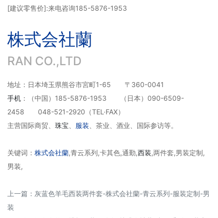
[
建议零售价]:来电咨询
185-5876-1953
株式会社蘭
RAN CO.,LTD
地址：日本埼玉県熊谷市宮町1-65 〒360-0041
手机
：
（
中国
）
185-5876-1953
（日本）
090-6509-
2458
048-521-2920（TEL·FAX）
主营国际商贸、
珠宝
、
服装
、茶业、酒业、国际参访等。
关键词：
株式会社蘭
,青云系列,卡其色,通勤,
西装
,两件套,男装定制,
男装,
上一篇：
灰蓝色羊毛西装两件套-株式会社蘭-青云系列-服装定制-男
装