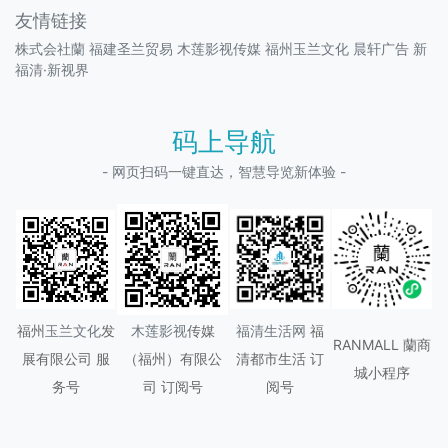
友情链接
株式会社蘭
福建圣兰贸易
木莲影视传媒
福州玉兰文化
晨轩广告
新
福清·新视界
码上导航
- 网页扫码一键直达，智慧导览新体验 -
福州
玉兰文化
发
木莲影视
传媒
福清生活网
福
RANMALL 蘭商
展有限公司 服
（
福州
）有限公
清都市生活 订
城小程序
务号
司 订阅号
阅号