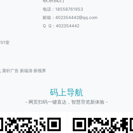
电话：18558761953
邮箱：402354442@qq.com
Q Q：402354442
01室
化
晨轩广告
新福清·新视界
码上导航
- 网页扫码一键直达，智慧导览新体验 -