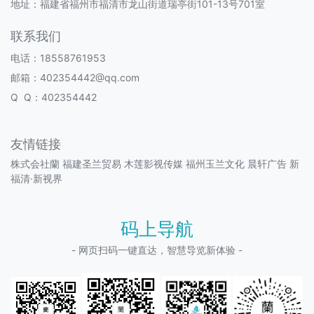
地址：福建省福州市福清市龙山街道瑞亭街101-13号701室
联系我们
电话：18558761953
邮箱：402354442@qq.com
Q Q：402354442
友情链接
株式会社蘭
福建圣兰贸易
木莲影视传媒
福州玉兰文化
晨轩广告
新
福清·新视界
码上导航
- 网页扫码一键直达，智慧导览新体验 -