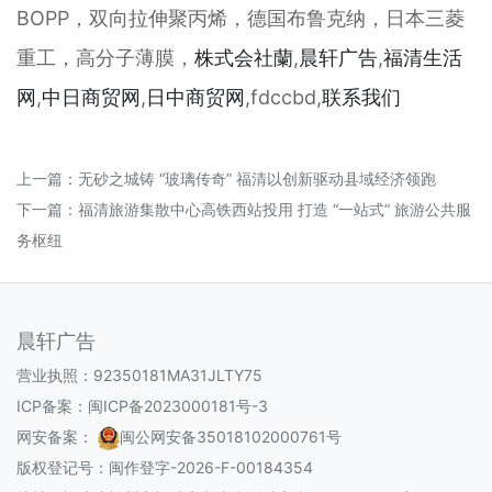
BOPP，双向拉伸聚丙烯，德国布鲁克纳，日本三菱
重工，高分子薄膜，
株式会社蘭
,
晨轩
广告
,
福清生活
网
,
中日商贸网
,
日中商贸网
,fdccbd,
联系我们
上一篇：
无砂之城铸 “玻璃传奇” 福清以创新驱动县域经济领跑
下一篇：
福清旅游集散中心高铁西站投用 打造 “一站式” 旅游公共服
务枢纽
晨轩广告
营业执照：92350181MA31JLTY75
ICP备案：
闽ICP备2023000181号-3
网安备案：
闽公网安备35018102000761号
版权登记号：
闽作登字-2026-F-00184354