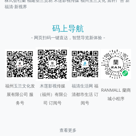
株式会社蘭
福建圣兰贸易
木莲影视传媒
福州玉兰文化
晨轩广告
新
福清·新视界
码上导航
- 网页扫码一键直达，智慧导览新体验 -
福州
玉兰文化
发
木莲影视
传媒
福清生活网
福
RANMALL 蘭商
展有限公司 服
（
福州
）有限公
清都市生活 订
城小程序
务号
司 订阅号
阅号
查看更多