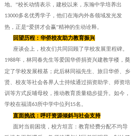
地。”校长动情表示，建校以来，东瀚中学培养出
多名优秀学子，他们在海内外各领域发光发
13000
热，正是“爱拼才会赢”精神的生动诠释。
回望历程：华侨校友助力教育振兴
座谈会上，校友们共同回顾了学校发展里程碑。
年，林同春先生等爱国华侨捐资兴建教学楼，奠
1988
定了学校发展根基；此后
林同福先生、旅日华侨、乡
贤、
校友等社会各界人士持续通过捐资助学、师资培
训等方式反哺母校，推动教育质量稳步提升。如今，
学校在福清
所中学中位列
名。
63
15
直面挑战：呼吁资源倾斜与社会支持
面对当前困境，校方坦言：教育经费分配不均导