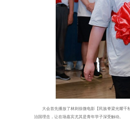
大会首先播放了林则徐微电影【民族脊梁光耀千秋
治国理念，让在场嘉宾尤其是青年学子深受触动。