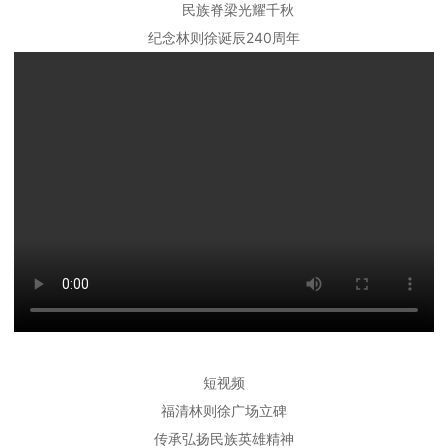
民族脊梁光耀千秋
纪念林则徐诞辰240周年
短视频
福清林则徐广场立碑
传承弘扬民族英雄精神