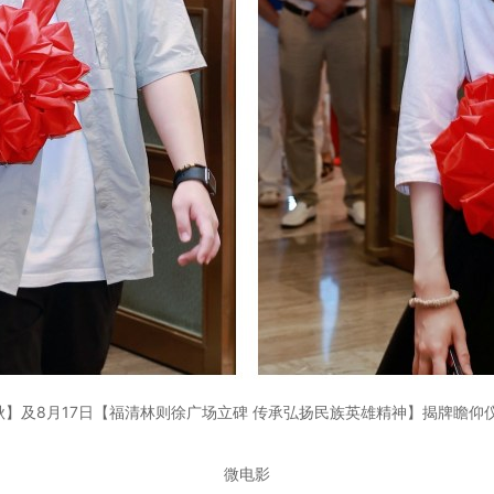
】及8月17日【福清林则徐广场立碑 传承弘扬民族英雄精神】揭牌瞻仰
微电影