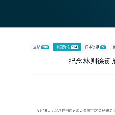
全部
中国资讯
日本资讯
298
164
77
纪念林则徐诞辰
8月18日，纪念林则徐诞辰240周年暨“金榜