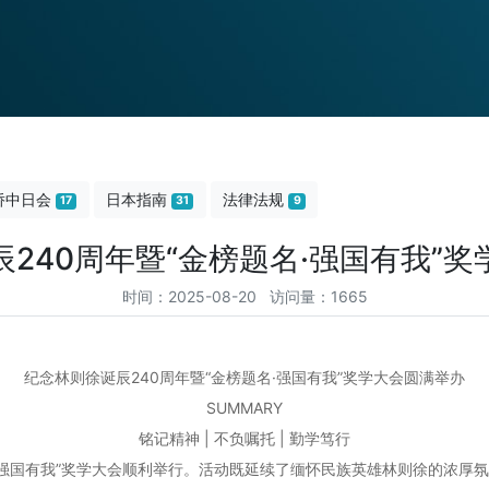
侨中日会
日本指南
法律法规
17
31
9
240周年暨“金榜题名·强国有我”
时间：2025-08-20 访问量：1665
纪念林则徐诞辰240周年暨“金榜题名·强国有我”奖学大会圆满举办
SUMMARY
铭记精神 | 不负嘱托 | 勤学笃行
题名·强国有我”奖学大会顺利举行。活动既延续了缅怀民族英雄林则徐的浓