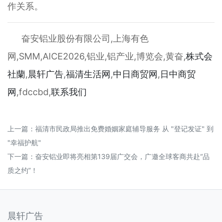
作关系。
奋安铝业股份有限公司,上海有色
网,SMM,AICE2026,铝业,铝产业,博览会,黄奋,
株式会
社蘭
,
晨轩
广告
,
福清生活网
,
中日商贸网
,
日中商贸
网
,fdccbd,
联系我们
上一篇：
福清市民政局推出免费婚姻家庭辅导服务 从 "登记发证" 到
"幸福护航"
下一篇：
奋安铝业即将亮相第139届广交会，广邀全球客商共赴“品
质之约”！
晨轩广告