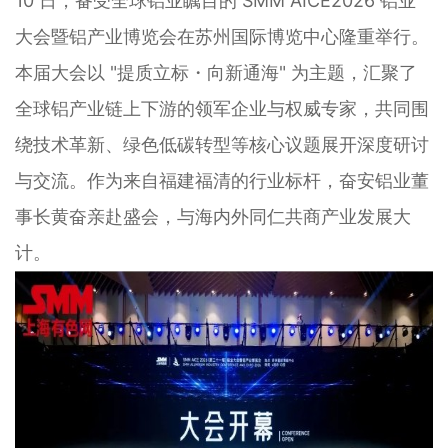
10 日，备受全球铝业瞩目的 SMM AICE2026 铝业
大会暨铝产业博览会在苏州国际博览中心隆重举行。
本届大会以 "提质立标・向新通海" 为主题，汇聚了
全球铝产业链上下游的领军企业与权威专家，共同围
绕技术革新、绿色低碳转型等核心议题展开深度研讨
与交流。作为来自福建福清的行业标杆，奋安铝业董
事长黄奋亲赴盛会，与海内外同仁共商产业发展大
计。