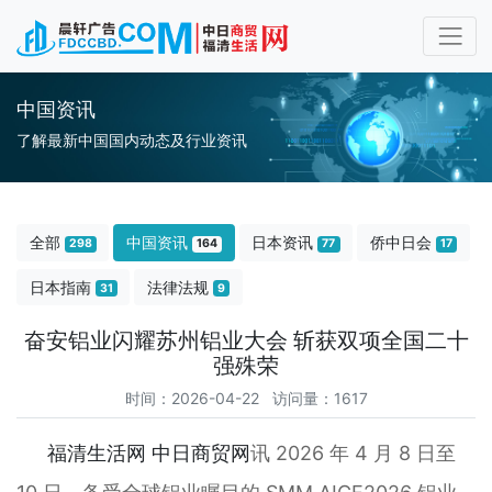
中国资讯
了解最新中国国内动态及行业资讯
全部
中国资讯
日本资讯
侨中日会
298
164
77
17
日本指南
法律法规
31
9
奋安铝业闪耀苏州铝业大会 斩获双项全国二十
强殊荣
时间：2026-04-22 访问量：1617
福清生活网
中日商贸网
讯 2026 年 4 月 8 日至