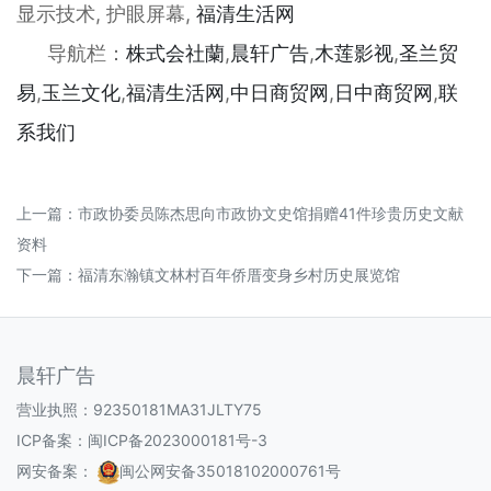
显示技术, 护眼屏幕,
福清生活网
导航栏：
株式会社蘭
,
晨轩
广告
,
木莲影视
,
圣兰贸
易
,
玉兰文化
,
福清生活网
,
中日商贸网
,
日中商贸网
,
联
系我们
上一篇：
市政协委员陈杰思向市政协文史馆捐赠41件珍贵历史文献
资料
下一篇：
福清东瀚镇文林村百年侨厝变身乡村历史展览馆
晨轩广告
营业执照：92350181MA31JLTY75
ICP备案：
闽ICP备2023000181号-3
网安备案：
闽公网安备35018102000761号