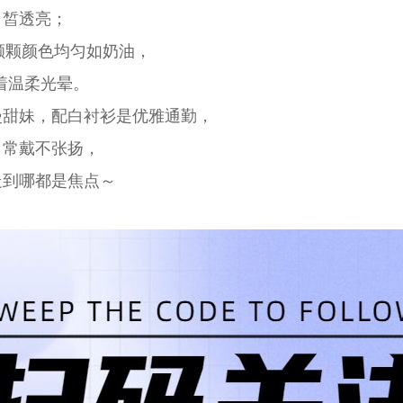
白皙透亮；
布，颗颗颜色均匀如奶油，
闪着温柔光晕。
漫甜妹，配白衬衫是优雅通勤，
日常戴不张扬，
走到哪都是焦点～