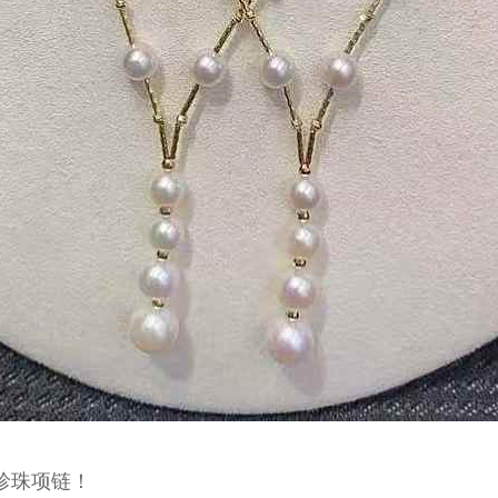
 珍珠项链！