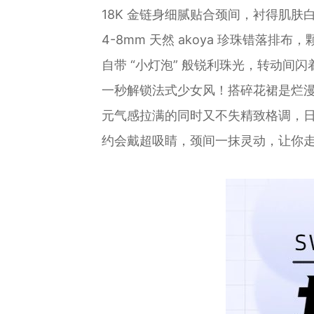
18K 金链身细腻贴合颈间，衬得肌肤
4-8mm 天然 akoya 珍珠错落排
自带 “小灯泡” 般锐利珠光，转动间
一秒解锁法式少女风！搭碎花裙是烂
元气感拉满的同时又不失精致格调，
约会戴超吸睛，颈间一抹灵动，让你