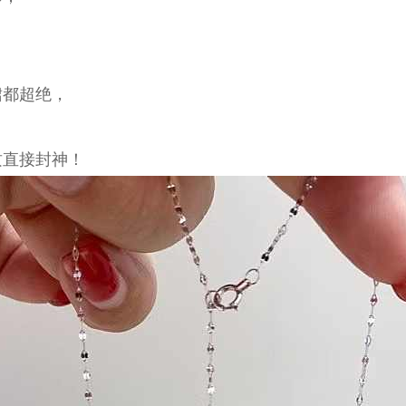
裙都超绝，
质直接封神！