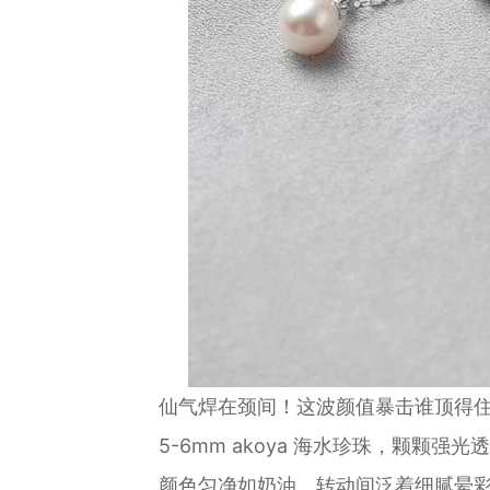
仙气焊在颈间！这波颜值暴击谁顶得
5-6mm akoya 海水珍珠，颗颗强光
颜色匀净如奶油，转动间泛着细腻晕