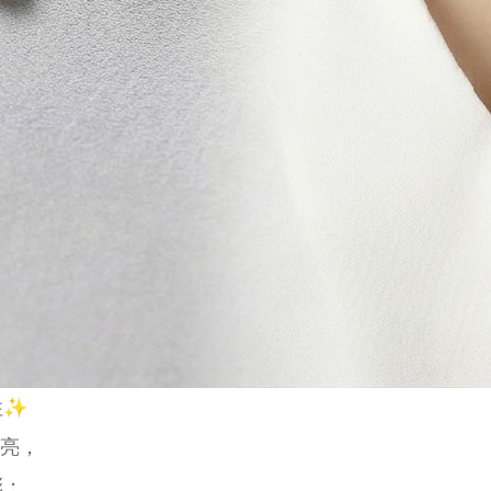
住✨
透亮，
彩；