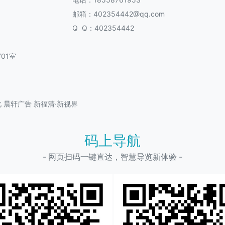
邮箱：402354442@qq.com
Q Q：402354442
01室
化
晨轩广告
新福清·新视界
码上导航
- 网页扫码一键直达，智慧导览新体验 -