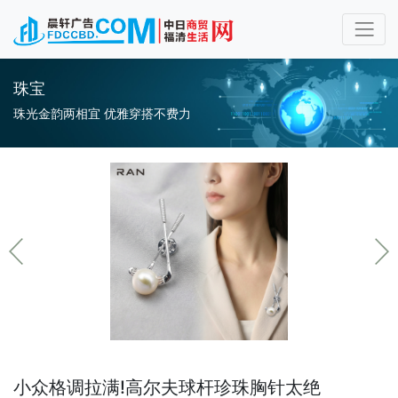
珠宝
珠光金韵两相宜 优雅穿搭不费力
小众格调拉满!高尔夫球杆珍珠胸针太绝