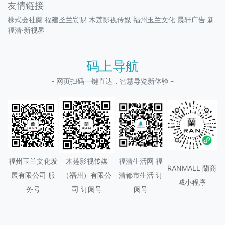
友情链接
株式会社蘭
福建圣兰贸易
木莲影视传媒
福州玉兰文化
晨轩广告
新
福清·新视界
码上导航
- 网页扫码一键直达，智慧导览新体验 -
福州
玉兰文化
发
木莲影视
传媒
福清生活网
福
RANMALL 蘭商
展有限公司 服
（
福州
）有限公
清都市生活 订
城小程序
务号
司 订阅号
阅号