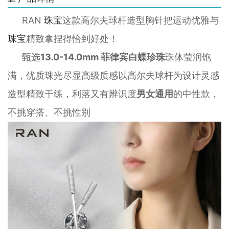
RAN
珠宝
这款高尔夫球杆造型胸针把运动优雅与
珠宝
精致拿捏得恰到好处！
甄选
13.0-14.0mm 菲律宾白蝶珍珠
珠体莹润饱
满，优质珠光尽显高级质感以高尔夫球杆为设计灵感
造型精致干练，利落又有辨识度
男女通用
的中性款，
不挑穿搭、不挑性别