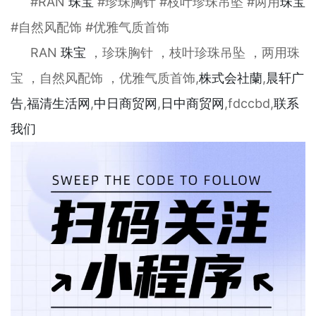
#RAN
珠宝
#珍珠胸针 #枝叶珍珠吊坠 #两用
珠宝
#自然风配饰 #优雅气质首饰
RAN
珠宝
，珍珠胸针 ，枝叶珍珠吊坠 ，两用珠
宝 ，自然风配饰 ，优雅气质首饰,
株式会社蘭
,
晨轩
广
告
,
福清生活网
,
中日商贸网
,
日中商贸网
,fdccbd,
联系
我们