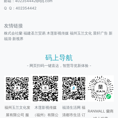
邮箱：402354442@qq.com
Q Q：402354442
友情链接
株式会社蘭
福建圣兰贸易
木莲影视传媒
福州玉兰文化
晨轩广告
新
福清·新视界
码上导航
- 网页扫码一键直达，智慧导览新体验 -
福州
玉兰文化
发
木莲影视
传媒
福清生活网
福
RANMALL 蘭商
展有限公司 服
（
福州
）有限公
清都市生活 订