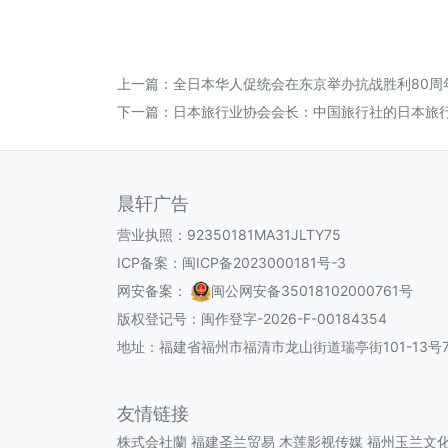
上一篇：
全日本华人促统会在东京举办抗战胜利80周
下一篇：
日本旅行业协会会长：中国旅行社的日本旅
晨轩广告
营业执照：92350181MA31JLTY75
ICP备案：
闽ICP备2023000181号-3
网安备案：
闽公网安备35018102000761号
版权登记号：
闽作登字-2026-F-00184354
地址：福建省福州市福清市龙山街道瑞亭街101-13号7
友情链接
株式会社蘭
福建圣兰贸易
木莲影视传媒
福州玉兰文