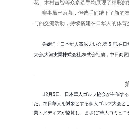
花、木村吉智等众多选手均展现了精彩的
赛事虽已落幕，但选手们结下了新的
与的交流活动，持续搭建在日华人的体育
关键词：
日本华人高尔夫协会,第 5 届,
大会,大河実業株式会社,
株式会社蘭
，
中日商贸
12月5日、日本華人ゴルフ協会が主催す
た。在日華人を対象とする個人ゴルフ大会とし
業・メディアが協賛し、まさに“華人コミュニ