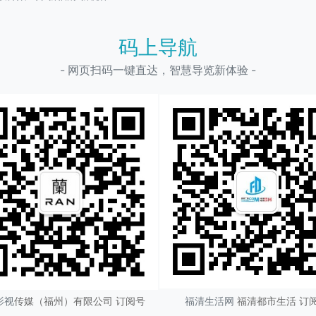
码上导航
- 网页扫码一键直达，智慧导览新体验 -
影视
传媒（
福州
）有限公司 订阅号
福清生活网
福清都市生活 订