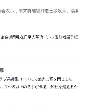
协会表示，未来将继续打造更多欢乐、易参
フ協会,第5回,在日華人華僑ゴルフ愛好者選手権
幕
クラブ美野里コースにて盛大に幕を閉じまし
170名以上の選手が出場。40社を超える企