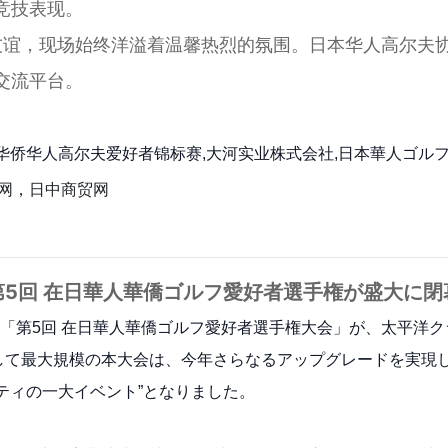
竞技表现。
友谊，现场始终洋溢着温馨热烈的氛围。日本华人高尔夫
交流平台。
在日华侨华人高尔夫爱好者锦标赛,大河实业株式会社,日本華人ゴル
网
，
日中商贸网
第5回 在日華人華僑ゴルフ愛好者選手権が盛大に閉
る「第5回 在日華人華僑ゴルフ愛好者選手権大会」が、太平洋
て最大規模の本大会は、今年さらなるアップグレードを実現し、
ティの一大イベント”となりました。