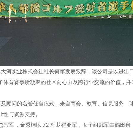
伴大河实业株式会社社长何军发表致辞。该公司是以进出
了体育赛事所凝聚的社区向心力及跨行业交流的价值，并
事及顾问的名誉任命仪式，来自商会、教育、信息服务、
业性与资源支持。
获总冠军，金秀楠以 72 杆获得亚军，女子组冠军由鹤田泉