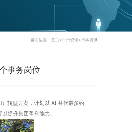
当前位置：
首页
>
中日资讯
>
日本资讯
0个事务岗位
I）转型方案，计划以 AI 替代最多约
置以提升集团盈利能力。