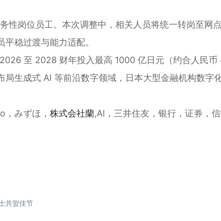
万名事务性岗位员工。本次调整中，相关人员将统一转岗至
员平稳过渡与能力适配。
2026 至 2028 财年投入最高 1000 亿日元（约合人
局生成式 AI 等前沿数字领域，日本大型金融机构数字
ho，みずほ，
株式会社蘭
,AI，三井住友，银行，证券，
人士共贺佳节