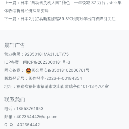
上一篇：
日本 “自动售货机大国” 褪色：十年锐减 37 万台，企业集
体收缩折射经济深层变局
下一篇：
日本2月贸易顺差骤缩89.8%对美对华出口双降引关注
晨轩广告
营业执照：92350181MA31JLTY75
ICP备案：
闽ICP备2023000181号-3
网安备案：
闽公网安备35018102000761号
版权登记号：
闽作登字-2026-F-00184354
地址：福建省福州市福清市龙山街道瑞亭街101-13号701室
联系我们
电话：18558761953
邮箱：402354442@qq.com
Q Q：402354442