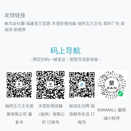
友情链接
株式会社蘭
福建圣兰贸易
木莲影视传媒
福州玉兰文化
晨轩广告
新
福清·新视界
码上导航
- 网页扫码一键直达，智慧导览新体验 -
福州
玉兰文化
发
木莲影视
传媒
福清生活网
福
RANMALL 蘭商
展有限公司 服
（
福州
）有限公
清都市生活 订
城小程序
务号
司 订阅号
阅号