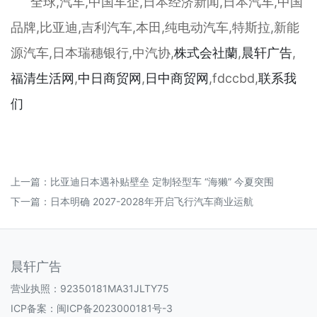
全球,汽车,中国车企,日本经济新闻,日本汽车,中国
品牌,比亚迪,吉利汽车,本田,纯电动汽车,特斯拉,新能
源汽车,日本瑞穗银行,中汽协,
株式会社蘭
,
晨轩
广告
,
福清生活网
,
中日商贸网
,
日中商贸网
,fdccbd,
联系我
们
上一篇：
比亚迪日本遇补贴壁垒 定制轻型车 “海獭” 今夏突围
下一篇：
日本明确 2027-2028年开启飞行汽车商业运航
晨轩广告
营业执照：92350181MA31JLTY75
ICP备案：
闽ICP备2023000181号-3