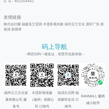
Q Q：402354442
友情链接
株式会社蘭
福建圣兰贸易
木莲影视传媒
福州玉兰文化
晨轩广告
新
福清·新视界
码上导航
- 网页扫码一键直达，智慧导览新体验 -
福州
玉兰文化
发
木莲影视
传媒
福清生活网
福
RANMALL 蘭商
展有限公司 服
（
福州
）有限公
清都市生活 订
城小程序
务号
司 订阅号
阅号